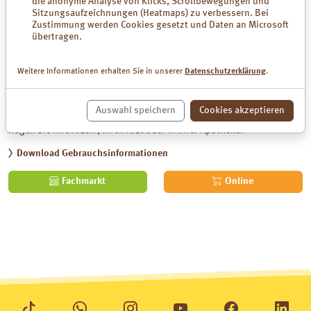
die anonyme Analyse von Klicks, Scrollbewegungen und
Kapseln zur Einnahme
Sitzungsaufzeichnungen (Heatmaps) zu verbessern. Bei
Zustimmung werden Cookies gesetzt und Daten an Microsoft
Anwendungsgebiete:
übertragen.
Traditionell angewendet als mild wirkendes Arzneimittel bei
Weitere Informationen erhalten Sie in unserer
Datenschutzerklärung
.
Sodbrennen
säurebedingten Magenbeschwerden
Auswahl speichern
Cookies akzeptieren
Zu Risiken und Nebenwirkungen lesen Sie die Packungsbeilage und
fragen Sie Ihre Ärztin, Ihren Arzt oder in Ihrer Apotheke.
Download Gebrauchsinformationen
Fachmarkt
Online