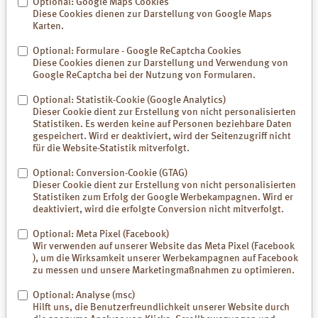
Optional: Google Maps Cookies
Fachmarkt
Online
Diese Cookies dienen zur Darstellung von Google Maps
Karten.
Optional: Formulare - Google ReCaptcha Cookies
Diese Cookies dienen zur Darstellung und Verwendung von
Google ReCaptcha bei der Nutzung von Formularen.
Optional: Statistik-Cookie (Google Analytics)
Dieser Cookie dient zur Erstellung von nicht personalisierten
Statistiken. Es werden keine auf Personen beziehbare Daten
gespeichert. Wird er deaktiviert, wird der Seitenzugriff nicht
für die Website-Statistik mitverfolgt.
Optional: Conversion-Cookie (GTAG)
Dieser Cookie dient zur Erstellung von nicht personalisierten
Statistiken zum Erfolg der Google Werbekampagnen. Wird er
deaktiviert, wird die erfolgte Conversion nicht mitverfolgt.
Optional: Meta Pixel (Facebook)
Wir verwenden auf unserer Website das Meta Pixel (Facebook
), um die Wirksamkeit unserer Werbekampagnen auf Facebook
zu messen und unsere Marketingmaßnahmen zu optimieren.
Inhalt: 60, 100 Kapseln
Optional: Analyse (msc)
Luvos-Heilerde ultrafein Kapseln
Hilft uns, die Benutzerfreundlichkeit unserer Website durch