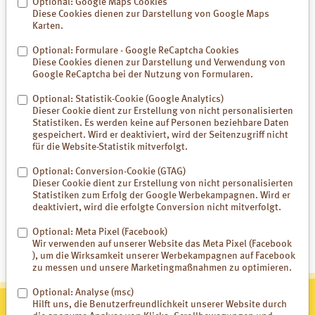
Optional: Google Maps Cookies
Diese Cookies dienen zur Darstellung von Google Maps
Inhalt: 380 g
Karten.
Luvos® Heilerde mikrofein Durchfall Pulver
Optional: Formulare - Google ReCaptcha Cookies
Diese Cookies dienen zur Darstellung und Verwendung von
Pulver zur Einnahme
Google ReCaptcha bei der Nutzung von Formularen.
Traditionell angewendet als mild wirkendes Arzneimittel bei
Durchfall.
Optional: Statistik-Cookie (Google Analytics)
Dieser Cookie dient zur Erstellung von nicht personalisierten
Zu Risiken und Nebenwirkungen lesen Sie die Packungsbeilage und
Statistiken. Es werden keine auf Personen beziehbare Daten
fragen Sie Ihre Ärztin, Ihren Arzt oder in Ihrer Apotheke.
gespeichert. Wird er deaktiviert, wird der Seitenzugriff nicht
für die Website-Statistik mitverfolgt.
Download Gebrauchsinformationen
Optional: Conversion-Cookie (GTAG)
Dieser Cookie dient zur Erstellung von nicht personalisierten
Fachmarkt
Online
Statistiken zum Erfolg der Google Werbekampagnen. Wird er
deaktiviert, wird die erfolgte Conversion nicht mitverfolgt.
Optional: Meta Pixel (Facebook)
Wir verwenden auf unserer Website das Meta Pixel (Facebook
), um die Wirksamkeit unserer Werbekampagnen auf Facebook
zu messen und unsere Marketingmaßnahmen zu optimieren.
Optional: Analyse (msc)
Hilft uns, die Benutzerfreundlichkeit unserer Website durch