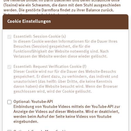
Die Heilerde bindet im Darm Bakterien und deren schädliche Gifte
(Toxine) wie ein Schwamm, die dann mit dem Stuhl ausgeschieden
werden. Die gestörte Darmflora findet zu ihrer Balance zurück.
Nebenwirkungen sind nicht bekannt.
Cookie Einstellungen
wie hilft Luvos-Heilerde bei Durchfall
Essentiell: Session-Cookie (s)
In diesem Cookie werden Informationen für die Dauer Ihres
Besuches (Session) gespeichert, die für die
Funktionsfähigkeit der Website notwendig sind. Nach
Verlassen der Website werden diese wieder gelöscht.
Essentiell: Request Verification Cookie (f)
Dieser Cookie wird nur für die Dauer des Website-Besuchs
gespeichert. Er dient dazu, zu verhindern, das indirekt und
unautorisiert (das heißt: über Dritte, die keine Kenntnis
davon haben) die Website besucht wird. Wenn der Browser
geschlossen wird, wird der Cookie gelöscht.
Optional: Youtube-API
Einbindung von Youtube Videos mittels der YouTube-API zur
Anzeige der Videos auf dieser Webseite. Wird er deaktiviert,
werden beim Aufruf der Seite keine Videos von Youtube
eingebunden.