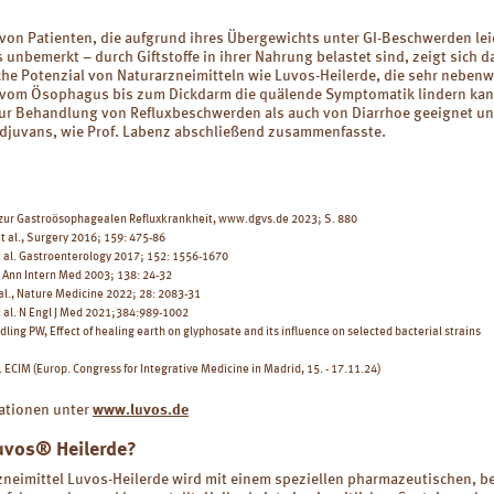
von Patienten, die aufgrund ihres Übergewichts unter GI-Beschwerden le
s unbemerkt – durch Giftstoffe in ihrer Nahrung belastet sind, zeigt sich d
che Potenzial von Naturarzneimitteln wie Luvos-Heilerde, die sehr neben
v vom Ösophagus bis zum Dickdarm die quälende Symptomatik lindern kan
zur Behandlung von Refluxbeschwerden als auch von Diarrhoe geeignet un
Adjuvans, wie Prof. Labenz abschließend zusammenfasste.
e zur Gastroösophagealen Refluxkrankheit, www.dgvs.de 2023; S. 880
t al., Surgery 2016; 159: 475-86
et al. Gastroenterology 2017; 152: 1556-1670
l. Ann Intern Med 2003; 138: 24-32
 al., Nature Medicine 2022; 28: 2083-31
t al. N Engl J Med 2021;384:989-1002
ndling PW, Effect of healing earth on glyphosate and its influence on selected bacterial strains
y. ECIM (Europ. Congress for Integrative Medicine in Madrid, 15. - 17.11.24)
ationen unter
www.luvos.de
uvos® Heilerde?
zneimittel Luvos-Heilerde wird mit einem speziellen pharmazeutischen, b