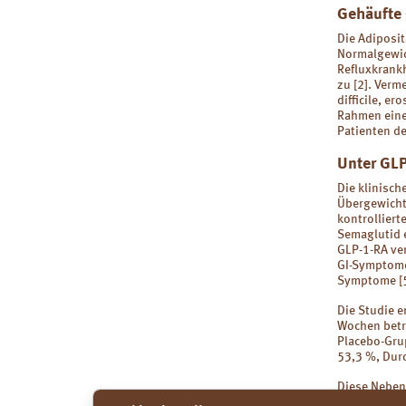
Gehäufte
Die Adiposit
Normalgewic
Refluxkrankh
zu [2]. Verm
difficile, e
Rahmen eine
Patienten de
Unter GL
Die klinisch
Übergewicht
kontrolliert
Semaglutid 
GLP-1-RA ve
GI-Symptome
Symptome [5
Die Studie 
Wochen betr
Placebo-Gru
53,3 %, Dur
Diese Neben
vorzeitigen 