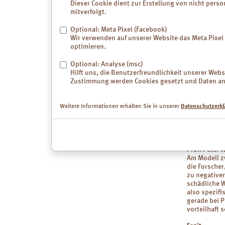
Dieser Cookie dient zur Erstellung von nicht perso
Schlafstörun
mitverfolgt.
Neue Experi
Optional: Meta Pixel (Facebook)
Barrierefunk
Wir verwenden auf unserer Website das Meta Pix
Wirkung entf
optimieren.
eine Multi-T
adipösen Pa
Optional: Analyse (msc)
kommen kann
Hilft uns, die Benutzerfreundlichkeit unserer We
Förderung de
Zustimmung werden Cookies gesetzt und Daten an 
Flohsamens
GI-Beschw
Weitere Informationen erhalten Sie in unserer
Datenschutzerkl
Aus der Vete
Glyphosat, 
könnte eine 
Beschwerden
Prof. Peter 
Am Modell z
die Forsche
zu negative
schädliche W
also spezif
gerade bei P
vorteilhaft s