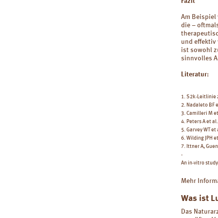
Fazit
Am Beispiel 
die – oftmal
therapeutis
und effekti
ist sowohl 
sinnvolles 
Literatur:
1. S2k-Leitlini
2. Nadaleto BF e
3. Camilleri M 
4. Peters A et a
5. Garvey WT et
6. Wilding JPH e
7. Ittner A, Gue
-
An in-vitro stud
Mehr Inform
Was ist L
Das Naturar