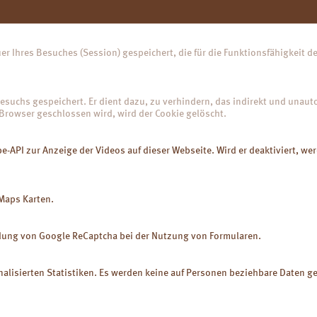
benz erläuterte, zeigte eine weitere große kontrollierte Studie mit Semaglu
.961 Patienten mit BMI ≥ 30 kg/m2 eine deutliche Steigerung der Diarrhoe
5,9 % (Semaglutid vs. Placebo) [6].
er Ihres Besuches (Session) gespeichert, die für die Funktionsfähigkeit 
inale Beschwerdebilder zeigen sich auch nach bariatrischen Eingriffen, w
se zunehmend häufig durchgeführten Eingriffe (allein in Deutschland 2021
ren zu GI-Folgeerscheinungen/Nebenwirkungen wie Durchfall, Verstopfun
esuchs gespeichert. Er dient dazu, zu verhindern, das indirekt und unautor
Übelkeit / Erbrechen sowie Reflux (Magenballon, Magenvolumenreduktion
Browser geschlossen wird, wird der Cookie gelöscht.
lerde lindert GI-Beschwerdesymptomatik
spezielle Zusammensetzung und Aufbereitung vermag die naturreine Luvos
-API zur Anzeige der Videos auf dieser Webseite. Wird er deaktiviert, we
eine therapeutische Multi-Target-Wirkung zu entfalten. Grundlage sind die 
chen Phasen dieser Heilerde. Dadurch vermag sie mit hohem Potenzial
 und Gallensäure zu neutralisieren bzw. zu absorbieren,
Maps Karten.
e Amine oder Histamin zu binden und
ffe, z. B. Schwermetallionen, zu binden.
dung von Google ReCaptcha bei der Nutzung von Formularen.
eschwerden wie Sodbrennen wird Luvos-Heilerde aufgrund ihrer schnellen
säureneutralisierenden Wirkung als Antazidum genutzt. Sie neutralisiert
nelle überschüssige Magensäure. Bei guter Kontrolle der Reflux-Beschw
nalisierten Statistiken. Es werden keine auf Personen beziehbare Daten ges
de leitliniengerecht [1] auch die Anwendung von PPI ersetzen, die gerade
g einer Gewichtszunahme für Adipöse ungünstig sind. Bei guter Sympto
rnativen zu PPI wie Heilerde angewandt werden bei Patienten mit Reflux
aktoren, mit gesicherter NERD, mit leichter Refluxösophagitis (Los Angele