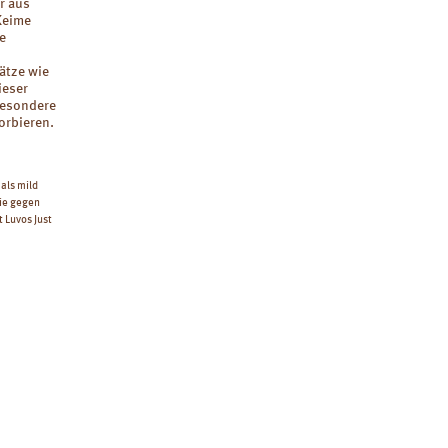
r aus
Keime
e
ätze wie
ieser
Besondere
orbieren.
als mild
ie gegen
 Luvos Just