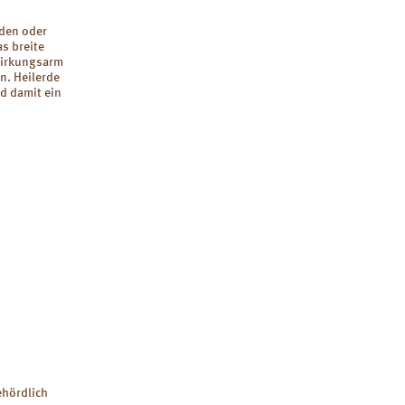
iden oder
as breite
wirkungsarm
n. Heilerde
d damit ein
ehördlich