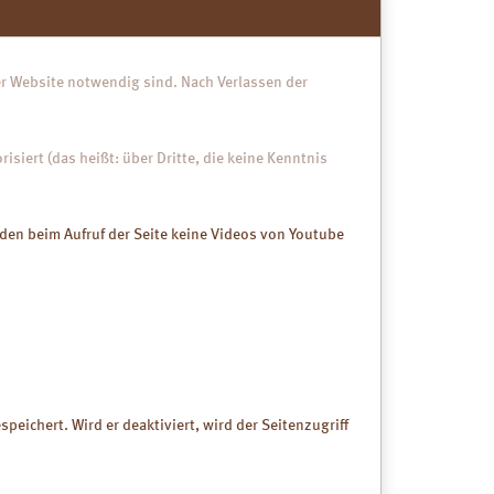
tid vs.
-Fälle auf
der Website notwendig sind. Nach Verlassen der
ie Labenz
: ca.
g,
isiert (das heißt: über Dritte, die keine Kenntnis
).
-Heilerde
rden beim Aufruf der Seite keine Videos von Youtube
drei
 und
 in
erden kann
peichert. Wird er deaktiviert, wird der Seitenzugriff
 wegen
mkontrolle
beschwerden
s Grad A/B),