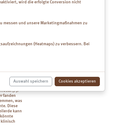
ktiviert, wird die erfolgte Conversion nicht
 ein.
ren
ktive
k zu messen und unsere Marketingmaßnahmen zu
Speiseröhre
, was auch
en, zugute
 können zur
ngsaufzeichnungen (Heatmaps) zu verbessern. Bei
ids
 Menschen
Darm-
Auswahl speichern
Cookies akzeptieren
uppe von
hosat [7].
er
fanden
 hemmen, was
te. Diese
eilerde kann
 könnte
 klinisch