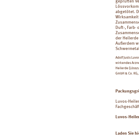
geprüften Ve
Lössvorkomm
abgetötet. D
Wirksamkeit 
Zusammenset
Duft-, Farb-
Zusammenset
der Heilerde
Außerdem wir
Schwermetal
Adolf Justs Luv
wirkendes Arzn
Heilerde (Lössz
GmbH & Co. KG, 
Packungsgr
Luvos-Heile
Fachgeschäft
Luvos-Heiler
Laden Sie h