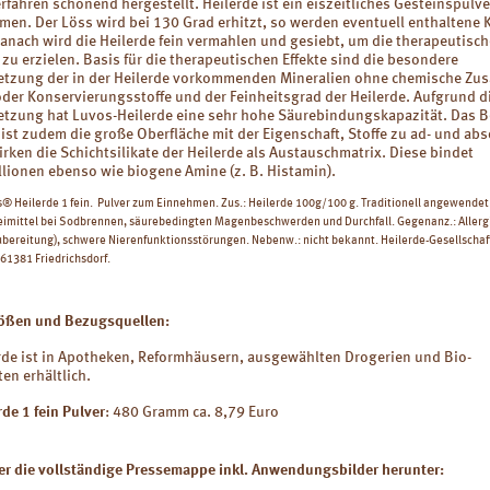
rfahren schonend hergestellt. Heilerde ist ein eiszeitliches Gesteinspulve
en. Der Löss wird bei 130 Grad erhitzt, so werden eventuell enthaltene 
anach wird die Heilerde fein vermahlen und gesiebt, um die therapeutisch
zu erzielen. Basis für die therapeutischen Effekte sind die besondere
zung der in der Heilerde vorkommenden Mineralien ohne chemische Zus
 oder Konservierungsstoffe und der Feinheitsgrad der Heilerde. Aufgrund d
zung hat Luvos-Heilerde eine sehr hohe Säurebindungskapazität. Das 
 ist zudem die große Oberfläche mit der Eigenschaft, Stoffe zu ad- und abs
ken die Schichtsilikate der Heilerde als Austauschmatrix. Diese bindet
lionen ebenso wie biogene Amine (z. B. Histamin).
os® Heilerde 1 fein. Pulver zum Einnehmen. Zus.: Heilerde 100g/100 g. Traditionell angewendet 
eimittel bei Sodbrennen, säurebedingten Magenbeschwerden und Durchfall. Gegenanz.: Allerg
ubereitung), schwere Nierenfunktionsstörungen. Nebenw.: nicht bekannt. Heilerde-Gesellschaft
61381 Friedrichsdorf.
ößen und Bezugsquellen:
rde ist in Apotheken, Reformhäusern, ausgewählten Drogerien und Bio-
en erhältlich.
de 1 fein
Pulver
: 480 Gramm ca. 8,79 Euro
ier die vollständige Pressemappe inkl. Anwendungsbilder herunter: