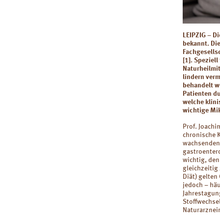
LEIPZIG – D
bekannt. Die
Fachgesells
[1]. Speziel
Naturheilmi
lindern ver
behandelt we
Patienten d
welche klin
wichtige Mi
Prof. Joachi
chronische K
wachsenden 
gastroentero
wichtig, de
gleichzeiti
Diät) gelten
jedoch – häu
Jahrestagun
Stoffwechsel
Naturarznei