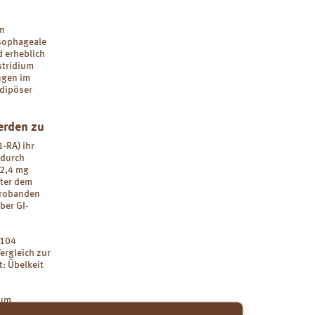
en
ösophageale
d erheblich
stridium
ngen im
adipöser
erden zu
-RA) ihr
 durch
 2,4 mg
nter dem
Probanden
ber GI-
 104
ergleich zur
: Übelkeit
zum