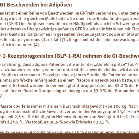
 GI-Beschwerden bei Adipösen
as ist mit einer Reihe von Beschwerden im GI-Trakt verbunden, unter den
htige nicht in gleichem Maße leiden. So nimmt das Risiko für die gastro
eit (GERD) bei Adipösen sowohl in der Häufigkeit als auch im Schweregra
ehrt erkranken Übergewichtige außer an GERD auch an Infektionen mit Clo
rosiver Gastritis, Karzinomen im gesamten Verdauungstrakt sowie an Störu
s Reizdarmsyndroms (Durchfall) [3]. Insgesamt ist die Lebenserwartung 
utlich vermindert [4].
P-1-Rezeptoragonisten (GLP-1-RA) nehmen die GI-Beschw
e Erfahrung, dass adipöse Patienten, die unter der „Abnehmspritze“ (GLP-1
 abzubauen versuchen, vermehrt unter GI-Beschwerden leiden, wird auch
e Studien untermauert. So zeigte eine 2-Jahres-Studie, die Patienten unter
einmal pro Woche im Vergleich zu einem Placebo eingeschlossen hatte, u
rmehrt GI-Beschwerden. In der Semaglutid-Gruppe traten bei 82,2 % der 
 auf. In der Placebo-Gruppe klagten dagegen nur 53.9 % der Probanden ü
].
erfasste 304 Teilnehmer mit einem Durchschnittsgewicht von 106 kg. Nach
ug der durchschnittliche Gewichtsverlust in der Verumgruppe 15,2 % im V
ppe mit 2,6 %. Die häufigsten Nebenwirkungen von Semaglutid im GI-Trakt
chfall 34.9 %, Verstopfung 30,9 % sowie Erbrechen 30,3 %.
wirkungen der GLP-1-RA führen in etwa 10 % der therapierten Patienten 
Abbruch der Behandlung, oft schon zu Beginn der Therapie.