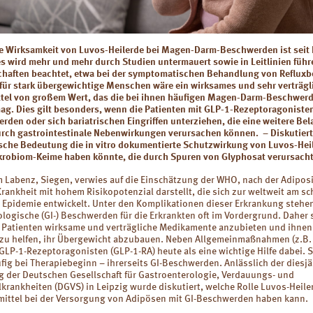
ie Wirksamkeit von Luvos-Heilerde bei Magen-Darm-Beschwerden ist sei
s wird mehr und mehr durch Studien untermauert sowie in Leitlinien füh
chaften beachtet, etwa bei der symptomatischen Behandlung von Reflux
l für stark übergewichtige Menschen wäre ein wirksames und sehr verträgl
ttel von großem Wert, das die bei ihnen häufigen Magen-Darm-Beschwer
mag. Dies gilt besonders, wenn die Patienten mit GLP-1-Rezeptoragoniste
rden oder sich bariatrischen Eingriffen unterziehen, die eine weitere Be
urch gastrointestinale Nebenwirkungen verursachen können. – Diskutiert
ische Bedeutung die in vitro dokumentierte Schutzwirkung von Luvos-Heil
krobiom-Keime haben könnte, die durch Spuren von Glyphosat verursach
m Labenz, Siegen, verwies auf die Einschätzung der WHO, nach der Adiposi
rankheit mit hohem Risikopotenzial darstellt, die sich zur weltweit am sc
Epidemie entwickelt. Unter den Komplikationen dieser Erkrankung stehe
logische (GI-) Beschwerden für die Erkrankten oft im Vordergrund. Daher 
n Patienten wirksame und verträgliche Medikamente anzubieten und ihnen
g zu helfen, ihr Übergewicht abzubauen. Neben Allgemeinmaßnahmen (z.B.
 GLP-1-Rezeptoragonisten (GLP-1-RA) heute als eine wichtige Hilfe dabei. 
fig bei Therapiebeginn – ihrerseits GI-Beschwerden. Anlässlich der diesj
g der Deutschen Gesellschaft für Gastroenterologie, Verdauungs- und
krankheiten (DGVS) in Leipzig wurde diskutiert, welche Rolle Luvos-Heile
mittel bei der Versorgung von Adipösen mit GI-Beschwerden haben kann.