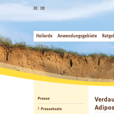
DE
EN
Heilerde
Anwendungsgebiete
Ratge
Verda
Presse
Adipos
Pressetexte