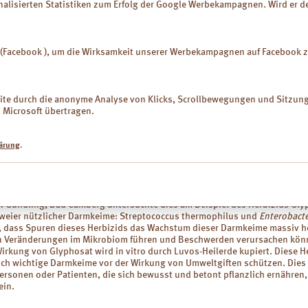
nalisierten Statistiken zum Erfolg der Google Werbekampagnen. Wird er dea
gen bei GERD. Diese Indikationsliste schließt ca. 95% aller Refluxkranken
mente zeigen, dass die Heilerde auch die Ösophaguswand abdeckt und de
tion stärkt, also nicht nur eine säureneutralisierende, sondern auch prote
el (Facebook ), um die Wirksamkeit unserer Werbekampagnen auf Faceboo
alten könnte. Damit wird verständlich, wie Luvos-Heilerde bereits in der 
arget-Wirkung erzielt, die sich im gesamten Gastrointestinaltrakt entfaltet
tienten, besonders auch unter Therapie mit einem GLP-1-Rezeptoragonist
. – Patienten, deren Reizdarm-Symptomatik mit Obstipation einhergeht,
bsite durch die anonyme Analyse von Klicks, Scrollbewegungen und Sitzu
r Darmentleerung z. B. zusätzlich zur Heilerde abführende Präparate wie
Microsoft übertragen.
chalen einnehmen.
erden durch Spuren von Herbiziden in der Nahrung?
ärung
.
rinärmedizin ist bekannt, dass Spuren von Umweltgiften, z. B. des Herbiz
bei Haustieren Verdauungsbeschwerden verursachen können. Auch beim
latente Intoxikation mit Spuren z. B. von Pflanzenschutzmitteln, Magen-
 verursachen, etwa durch Störung des Darm-Mikrobioms. Die Studiengr
W. Gündling, Bad Camberg untersuchte dies am Beispiel des Herbizids Glyp
weier nützlicher Darmkeime: Streptococcus thermophilus und
Enterobact
r, dass Spuren dieses Herbizids das Wachstum dieser Darmkeime massiv
n Veränderungen im Mikrobiom führen und Beschwerden verursachen könn
irkung von Glyphosat wird in vitro durch Luvos-Heilerde kupiert. Diese H
isch wichtige Darmkeime vor der Wirkung von Umweltgiften schützen. Dies
ersonen oder Patienten, die sich bewusst und betont pflanzlich ernähren,
ein.