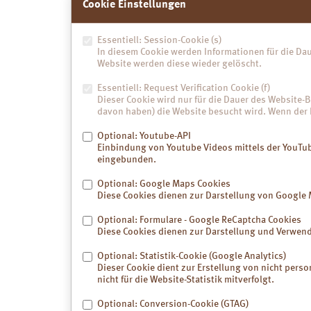
Cookie Einstellungen
Wie Prof. La
Placebo an 1
Essentiell: Session-Cookie (s)
31,5 % vs. 1
In diesem Cookie werden Informationen für die Dau
Website werden diese wieder gelöscht.
Gastrointest
betonte: Die
Essentiell: Request Verification Cookie (f)
20.000) füh
Dieser Cookie wird nur für die Dauer des Website-B
Blähungen, 
davon haben) die Website besucht wird. Wenn der 
Luvos-Hei
Optional: Youtube-API
Durch ihre 
Einbindung von Youtube Videos mittels der YouTube
im GI-Trakt 
eingebunden.
mineralogis
Optional: Google Maps Cookies
Magen-
Diese Cookies dienen zur Darstellung von Google 
biogen
Giftsto
Optional: Formulare - Google ReCaptcha Cookies
Diese Cookies dienen zur Darstellung und Verwen
Bei Refluxb
anhaltenden 
Optional: Statistik-Cookie (Google Analytics)
Sekundensch
Dieser Cookie dient zur Erstellung von nicht perso
diese Heiler
nicht für die Website-Statistik mitverfolgt.
Begünstigun
können Alte
Optional: Conversion-Cookie (GTAG)
ohne Risikof