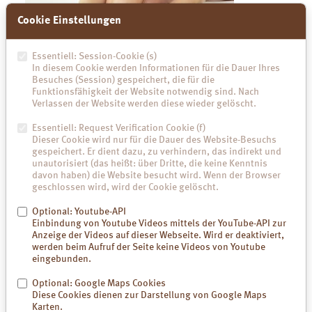
Cookie Einstellungen
Essentiell: Session-Cookie (s)
In diesem Cookie werden Informationen für die Dauer Ihres
Besuches (Session) gespeichert, die für die
Funktionsfähigkeit der Website notwendig sind. Nach
Verlassen der Website werden diese wieder gelöscht.
Essentiell: Request Verification Cookie (f)
Dieser Cookie wird nur für die Dauer des Website-Besuchs
gespeichert. Er dient dazu, zu verhindern, das indirekt und
unautorisiert (das heißt: über Dritte, die keine Kenntnis
davon haben) die Website besucht wird. Wenn der Browser
geschlossen wird, wird der Cookie gelöscht.
Optional: Youtube-API
Einbindung von Youtube Videos mittels der YouTube-API zur
Anzeige der Videos auf dieser Webseite. Wird er deaktiviert,
werden beim Aufruf der Seite keine Videos von Youtube
Laden Sie hier die vollständige Pressemappe inkl. Anwendungsbilder
eingebunden.
herunter:
Optional: Google Maps Cookies
Zur Pressemappe
Diese Cookies dienen zur Darstellung von Google Maps
Karten.