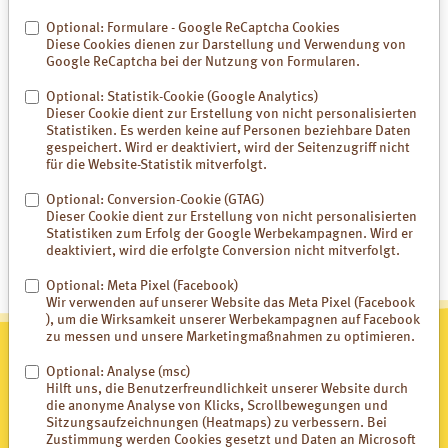
Pressekontakt:
Optional: Formulare - Google ReCaptcha Cookies
Diese Cookies dienen zur Darstellung und Verwendung von
Ariane Kaestner
Google ReCaptcha bei der Nutzung von Formularen.
Heilerde-Gesellschaft Luvos
Just GmbH & Co. KG
Optional: Statistik-Cookie (Google Analytics)
Otto-Hahn-Straße 23
Dieser Cookie dient zur Erstellung von nicht personalisierten
61381 Friedrichsdorf
Statistiken. Es werden keine auf Personen beziehbare Daten
gespeichert. Wird er deaktiviert, wird der Seitenzugriff nicht
Fon: +49 (0) 6175 – 93 23 0
für die Website-Statistik mitverfolgt.
Fax: +49 (0) 6175 – 93 23 20
E-Mail:
presse@luvos.de
Optional: Conversion-Cookie (GTAG)
Dieser Cookie dient zur Erstellung von nicht personalisierten
Statistiken zum Erfolg der Google Werbekampagnen. Wird er
deaktiviert, wird die erfolgte Conversion nicht mitverfolgt.
Optional: Meta Pixel (Facebook)
Wir verwenden auf unserer Website das Meta Pixel (Facebook
), um die Wirksamkeit unserer Werbekampagnen auf Facebook
zu messen und unsere Marketingmaßnahmen zu optimieren.
Optional: Analyse (msc)
Hilft uns, die Benutzerfreundlichkeit unserer Website durch
die anonyme Analyse von Klicks, Scrollbewegungen und
Luvos ist Mitglied in der Gastro-Liga
Sitzungsaufzeichnungen (Heatmaps) zu verbessern. Bei
Zustimmung werden Cookies gesetzt und Daten an Microsoft