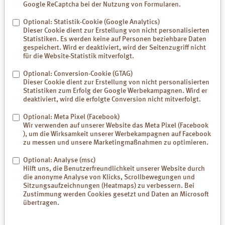
Google ReCaptcha bei der Nutzung von Formularen.
Ein wöchentliches Fußbad mit Luvos-Heilerde 2 hautfein bindet
Optional: Statistik-Cookie (Google Analytics)
Schweiß sowie Bakterien und verwöhnt die strapazierte Haut
Dieser Cookie dient zur Erstellung von nicht personalisierten
zusätzlich.
Statistiken. Es werden keine auf Personen beziehbare Daten
gespeichert. Wird er deaktiviert, wird der Seitenzugriff nicht
für die Website-Statistik mitverfolgt.
FAQ - Häufig gestellte Fragen
Optional: Conversion-Cookie (GTAG)
Dieser Cookie dient zur Erstellung von nicht personalisierten
Ist tägliche Fußpflege sinnvoll?
Statistiken zum Erfolg der Google Werbekampagnen. Wird er
deaktiviert, wird die erfolgte Conversion nicht mitverfolgt.
Unbedingt! Besonders gestresste und stark beanspruchte Füße
freuen sich ganzjährig über regelmäßige Streicheleinheiten. So bleibt
Optional: Meta Pixel (Facebook)
die Haut schön geschmeidig und Hornhaut- und Schrundenbildung
Wir verwenden auf unserer Website das Meta Pixel (Facebook
wird effektiv vorgebeugt. Am besten einen Klecks Luvos Balsam
), um die Wirksamkeit unserer Werbekampagnen auf Facebook
morgens und abends knetend und streichend von der Ferse bis zu
zu messen und unsere Marketingmaßnahmen zu optimieren.
den Zehenspitzen einmassieren. Das löst gleichzeitig
Verspannungen.
Optional: Analyse (msc)
Hilft uns, die Benutzerfreundlichkeit unserer Website durch
Hilft der Luvos Balsam auch gegen schwitzige Füße?
die anonyme Analyse von Klicks, Scrollbewegungen und
Ja, der innovative Pflege-Komplex aus Myrrhe, Zitronenverbene mit
Sitzungsaufzeichnungen (Heatmaps) zu verbessern. Bei
unserer naturreinen Heilerde wirkt wunderbar desodorierend,
Zustimmung werden Cookies gesetzt und Daten an Microsoft
neutralisiert Gerüche, saugt schwitzige Feuchtigkeit auf, belebt und
übertragen.
erfrischt müde Füße. Extra-Tipp: Ein wöchentliches Fußbad mit 2-3 EL
Luvos Heilerde 2 hautfein und frischem Salbei bindet Schweiß und