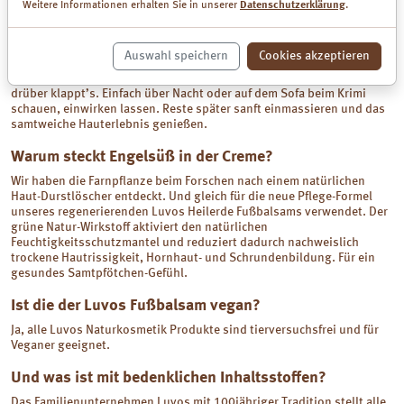
Bakterien, entgiftet und verwöhnt zusätzlich.
Weitere Informationen erhalten Sie in unserer
Datenschutzerklärung
.
Kann ich den Luvos Fußbalsam auch als Maske
verwenden?
Auswahl speichern
Cookies akzeptieren
Klar, als Wohlfühl-Packung dick aufgetragen mit Baumwollsöckchen
drüber klappt’s. Einfach über Nacht oder auf dem Sofa beim Krimi
schauen, einwirken lassen. Reste später sanft einmassieren und das
samtweiche Hauterlebnis genießen.
Warum steckt Engelsüß in der Creme?
Wir haben die Farnpflanze beim Forschen nach einem natürlichen
Haut-Durstlöscher entdeckt. Und gleich für die neue Pflege-Formel
unseres regenerierenden Luvos Heilerde Fußbalsams verwendet. Der
grüne Natur-Wirkstoff aktiviert den natürlichen
Feuchtigkeitsschutzmantel und reduziert dadurch nachweislich
trockene Hautrissigkeit, Hornhaut- und Schrundenbildung. Für ein
gesundes Samtpfötchen-Gefühl.
Ist die der Luvos Fußbalsam vegan?
Ja, alle Luvos Naturkosmetik Produkte sind tierversuchsfrei und für
Veganer geeignet.
Und was ist mit bedenklichen Inhaltsstoffen?
Das Familienunternehmen Luvos mit 100jähriger Tradition stellt alle