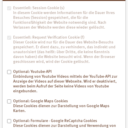
ESSENTIAL OILS), LIMONENE**, LINALOOL**, CITRAL**, GERANIOL**,
CITRONELLOL**, CI 77492 (IRON HYDROXIDES).
Essentiell: Session-Cookie (s)
In diesem Cookie werden Informationen für die Dauer Ihres
* Rohstoffe aus kontrolliert biologischem Anbau
Besuches (Session) gespeichert, die für die
** Bestandteile des natürlichen Parfümöls
Funktionsfähigkeit der Website notwendig sind. Nach
Verlassen der Website werden diese wieder gelöscht.
Ohne synthetische Farb-, Duft- und Konservierungsstoffe.
Hautverträglichkeit dermatologisch bestätigt. Vegan.
Essentiell: Request Verification Cookie (f)
Dieser Cookie wird nur für die Dauer des Website-Besuchs
BDIH-COSMOS zertifiziert (Kontrollierte Naturkosmetik)
gespeichert. Er dient dazu, zu verhindern, das indirekt und
unautorisiert (das heißt: über Dritte, die keine Kenntnis
davon haben) die Website besucht wird. Wenn der Browser
geschlossen wird, wird der Cookie gelöscht.
Optional: Youtube-API
Einbindung von Youtube Videos mittels der YouTube-API zur
Anzeige der Videos auf dieser Webseite. Wird er deaktiviert,
werden beim Aufruf der Seite keine Videos von Youtube
Wohlfühl-Tipp
eingebunden.
Als kurzes Pflege-Ritual die Füße morgens und abends von den Zehen
Optional: Google Maps Cookies
bis zu den Fersen massierend eincremen. Durch die Knet- und
Diese Cookies dienen zur Darstellung von Google Maps
Streichbewegungen löst der er auch noch Verspannungen – eine
Karten.
Wohltat für den ganzen Körper.
Optional: Formulare - Google ReCaptcha Cookies
Für seidenweiche Haut den Luvos Fußbalsam dick als Fußpackung
Diese Cookies dienen zur Darstellung und Verwendung von
aufgetragen und mit Baumwollsocken über Nacht einwirken lassen.