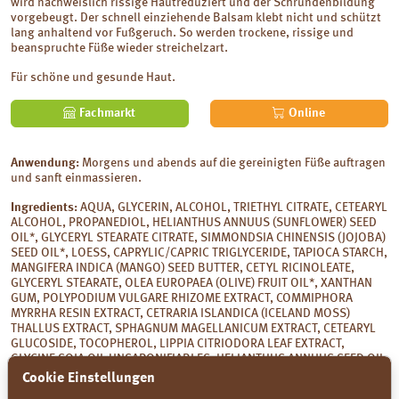
wird nachweislich rissige Hautreduziert und der Schrundenbildung
vorgebeugt. Der schnell einziehende Balsam klebt nicht und schützt
lang anhaltend vor Fußgeruch. So werden trockene, rissige und
beanspruchte Füße wieder streichelzart.
Für schöne und gesunde Haut.
Fachmarkt
Online
Anwendung:
Morgens und abends auf die gereinigten Füße auftragen
und sanft einmassieren.
Ingredients:
AQUA, GLYCERIN, ALCOHOL, TRIETHYL CITRATE, CETEARYL
ALCOHOL, PROPANEDIOL, HELIANTHUS ANNUUS (SUNFLOWER) SEED
OIL*, GLYCERYL STEARATE CITRATE, SIMMONDSIA CHINENSIS (JOJOBA)
SEED OIL*, LOESS, CAPRYLIC/CAPRIC TRIGLYCERIDE, TAPIOCA STARCH,
MANGIFERA INDICA (MANGO) SEED BUTTER, CETYL RICINOLEATE,
GLYCERYL STEARATE, OLEA EUROPAEA (OLIVE) FRUIT OIL*, XANTHAN
GUM, POLYPODIUM VULGARE RHIZOME EXTRACT, COMMIPHORA
MYRRHA RESIN EXTRACT, CETRARIA ISLANDICA (ICELAND MOSS)
THALLUS EXTRACT, SPHAGNUM MAGELLANICUM EXTRACT, CETEARYL
GLUCOSIDE, TOCOPHEROL, LIPPIA CITRIODORA LEAF EXTRACT,
GLYCINE SOJA OIL UNSAPONIFIABLES, HELIANTHUS ANNUUS SEED OIL
UNSAPONIFIABLES, SODIUM HYDROXIDE, CITRIC ACID, LEVULINIC
Cookie Einstellungen
ACID, SODIUM ANISATE, SODIUM LEVULINATE, PARFUM (NATURAL