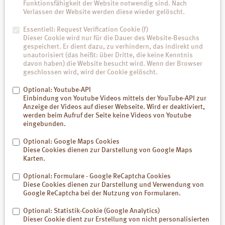
Funktionsfähigkeit der Website notwendig sind. Nach
Verlassen der Website werden diese wieder gelöscht.
Die aus Südamerika stammende Acerola-Kirsche zählt zu den Vitamin
C-reichsten Früchten der Welt. Die Steinfrüchte ähneln unseren
Essentiell: Request Verification Cookie (f)
heimischen Kirschen, sind aber nicht damit verwandt. Sie liefert 30-
Dieser Cookie wird nur für die Dauer des Website-Besuchs
mal mehr Vitamin C als eine Zitrone. Vitamin trägt bei zur normalen
gespeichert. Er dient dazu, zu verhindern, das indirekt und
Kollagenbildung und Funktion der Haut sowie zum Schutz der Zellen
unautorisiert (das heißt: über Dritte, die keine Kenntnis
vor oxidativem Stress.
davon haben) die Website besucht wird. Wenn der Browser
geschlossen wird, wird der Cookie gelöscht.
Bambus
Optional: Youtube-API
Einbindung von Youtube Videos mittels der YouTube-API zur
Anzeige der Videos auf dieser Webseite. Wird er deaktiviert,
werden beim Aufruf der Seite keine Videos von Youtube
eingebunden.
Optional: Google Maps Cookies
Diese Cookies dienen zur Darstellung von Google Maps
Karten.
Optional: Formulare - Google ReCaptcha Cookies
Diese Cookies dienen zur Darstellung und Verwendung von
Google ReCaptcha bei der Nutzung von Formularen.
Optional: Statistik-Cookie (Google Analytics)
Dieser Cookie dient zur Erstellung von nicht personalisierten