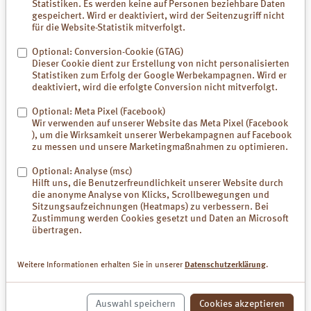
Statistiken. Es werden keine auf Personen beziehbare Daten
gespeichert. Wird er deaktiviert, wird der Seitenzugriff nicht
für die Website-Statistik mitverfolgt.
Optional: Conversion-Cookie (GTAG)
Dieser Cookie dient zur Erstellung von nicht personalisierten
Statistiken zum Erfolg der Google Werbekampagnen. Wird er
deaktiviert, wird die erfolgte Conversion nicht mitverfolgt.
Optional: Meta Pixel (Facebook)
Wir verwenden auf unserer Website das Meta Pixel (Facebook
), um die Wirksamkeit unserer Werbekampagnen auf Facebook
Der elastische, robuste Bambus ist ein typisches Gewächs Asiens. Er
zu messen und unsere Marketingmaßnahmen zu optimieren.
liefert das in Lebensmitteln seltene Element Silizium in Form von
Kieselsäure.
Optional: Analyse (msc)
Diese ist im Körper Bestandteil von Haut und Bindegewebe.
Hilft uns, die Benutzerfreundlichkeit unserer Website durch
die anonyme Analyse von Klicks, Scrollbewegungen und
Sitzungsaufzeichnungen (Heatmaps) zu verbessern. Bei
Zustimmung werden Cookies gesetzt und Daten an Microsoft
Kürbiskern-Protein
übertragen.
Weitere Informationen erhalten Sie in unserer
Datenschutzerklärung
.
Auswahl speichern
Cookies akzeptieren