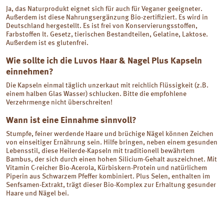
Ja, das Naturprodukt eignet sich für auch für Veganer geeigneter.
Außerdem ist diese Nahrungsergänzung Bio-zertifiziert. Es wird in
Deutschland hergestellt. Es ist frei von Konservierungsstoffen,
Farbstoffen lt. Gesetz, tierischen Bestandteilen, Gelatine, Laktose.
Außerdem ist es glutenfrei.
Wie sollte ich die Luvos Haar & Nagel Plus Kapseln
einnehmen?
Die Kapseln einmal täglich unzerkaut mit reichlich Flüssigkeit (z.B.
einem halben Glas Wasser) schlucken. Bitte die empfohlene
Verzehrmenge nicht überschreiten!
Wann ist eine Einnahme sinnvoll?
Stumpfe, feiner werdende Haare und brüchige Nägel können Zeichen
von einseitiger Ernährung sein. Hilfe bringen, neben einem gesunden
Lebensstil, diese Heilerde-Kapseln mit traditionell bewährtem
Bambus, der sich durch einen hohen Silicium-Gehalt auszeichnet. Mit
Vitamin C-reicher Bio-Acerola, Kürbiskern-Protein und natürlichem
Piperin aus Schwarzem Pfeffer kombiniert. Plus Selen, enthalten im
Senfsamen-Extrakt, trägt dieser Bio-Komplex zur Erhaltung gesunder
Haare und Nägel bei.