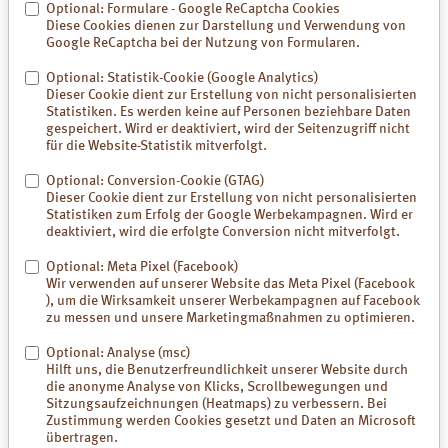
Die Luvos-Heilerde Gesichtsmaske legt man etwa, je nach
Optional: Formulare - Google ReCaptcha Cookies
Bedarf,
zweimal wöchentlich
auf.
Diese Cookies dienen zur Darstellung und Verwendung von
Google ReCaptcha bei der Nutzung von Formularen.
Dabei wird die Haut gründlich von Unreinheiten, der Ursache vieler
Entzündungen, befreit, sie glättet und strafft sich, wird besser
Optional: Statistik-Cookie (Google Analytics)
durchblutet, und der natürliche Säuremantel stellt sich ein.
Dieser Cookie dient zur Erstellung von nicht personalisierten
Statistiken. Es werden keine auf Personen beziehbare Daten
Luvos-Heilerde bewahrt die Mikrobiota der Haut und hat eine
gespeichert. Wird er deaktiviert, wird der Seitenzugriff nicht
schützende Wirkung, wie eine Studie zeigte (1). Die natürliche
für die Website-Statistik mitverfolgt.
Balance des
Hautmikrobioms
bleibt erhalten.
Optional: Conversion-Cookie (GTAG)
(1) Anwenderstudien im Auftrag von Luvos: unabhängiges,
Dieser Cookie dient zur Erstellung von nicht personalisierten
akkreditiertes Institut GBA 06/2024 – 01/2025.
Statistiken zum Erfolg der Google Werbekampagnen. Wird er
deaktiviert, wird die erfolgte Conversion nicht mitverfolgt.
Eine Untersuchung der Abteilung für Naturheilkunder der Berliner
Optional: Meta Pixel (Facebook)
Charité bestätigt die Wirksamkeit der Luvos-Heilerde Gesichtsmaske.
Wir verwenden auf unserer Website das Meta Pixel (Facebook
Gewissenhaft beobachteten 175 Probanden ihren Hautzustand vor
), um die Wirksamkeit unserer Werbekampagnen auf Facebook
und nach einer sechswöchigen Anwendung mit Luvos-Heilerde.
zu messen und unsere Marketingmaßnahmen zu optimieren.
Die Ergebnisse belegen die
hohe Wirksamkeit
von
Luvos-Heilerde
:
Optional: Analyse (msc)
Durchschnittlich wurden folgende Reduktionen bei den Probanden
Hilft uns, die Benutzerfreundlichkeit unserer Website durch
ermittelt:
die anonyme Analyse von Klicks, Scrollbewegungen und
Sitzungsaufzeichnungen (Heatmaps) zu verbessern. Bei
Papeln – 69 %
Zustimmung werden Cookies gesetzt und Daten an Microsoft
Kleine Zysten – 58 %
übertragen.