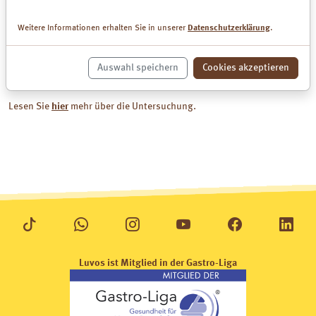
Pickel – 49 %
Mitesser – 36 %
Weitere Informationen erhalten Sie in unserer
Datenschutzerklärung
.
Ihr Fazit: Der Hautzustand verbesserte sich insgesamt deutlich.
Insgesamt 80% der Teilnehmer bewerten Empfindung, Hautgefühl
Auswahl speichern
Cookies akzeptieren
und Wirksamkeit der Luvos-Heilerde Gesichtsmaske als gut oder
sehr gut!
Lesen Sie
hier
mehr über die Untersuchung.
Luvos ist Mitglied in der Gastro-Liga