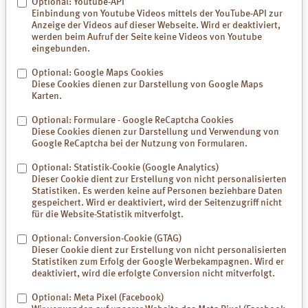
Optional: Youtube-API
Einbindung von Youtube Videos mittels der YouTube-API zur
Anzeige der Videos auf dieser Webseite. Wird er deaktiviert,
Wie ist der Ablauf der Studie?
werden beim Aufruf der Seite keine Videos von Youtube
eingebunden.
Die klinische Studie dauert 6-8 Wochen. Insgesamt werden vier
Arztbesuche wahrgenommen. Bei drei Besuchen werden genaue
Optional: Google Maps Cookies
Untersuchungen (Blut- Urin- und Stuhlproben) sowie an 2 Visiten
Diese Cookies dienen zur Darstellung von Google Maps
jeweils zwei Vollkosttage durchgeführt. Während der Studie sollten
Karten.
Sie Ihre Lebensgewohnheiten nicht ändern.
Optional: Formulare - Google ReCaptcha Cookies
Sie erhalten alle für die Studie erforderlichen Untersuchungen,
Diese Cookies dienen zur Darstellung und Verwendung von
Auswertungen und Prüfprodukte kostenfrei zur Verfügung gestellt.
Google ReCaptcha bei der Nutzung von Formularen.
Optional: Statistik-Cookie (Google Analytics)
Wer kann an der Studie teilnehmen?
Dieser Cookie dient zur Erstellung von nicht personalisierten
Statistiken. Es werden keine auf Personen beziehbare Daten
Sie haben wiederkehrende Verdauungsbeschwerden, und es
gespeichert. Wird er deaktiviert, wird der Seitenzugriff nicht
konnte bisher keine andere Ursache diagnostiziert werden
für die Website-Statistik mitverfolgt.
Symptome und Diagnose sprechen für eine histamin-vermittelte
Erkrankung. Dafür muss mindestens eine der folgenden
Optional: Conversion-Cookie (GTAG)
Bedingungen erfüllt sein:
Dieser Cookie dient zur Erstellung von nicht personalisierten
Statistiken zum Erfolg der Google Werbekampagnen. Wird er
1. Es bestehen gleichzeitig Lebensmittelallergien (Grad I-III)
deaktiviert, wird die erfolgte Conversion nicht mitverfolgt.
2. Es sind erhöhte Histaminwerte oder eine erniedrigte Diamine-
Optional: Meta Pixel (Facebook)
Oxidase gemessen worden.