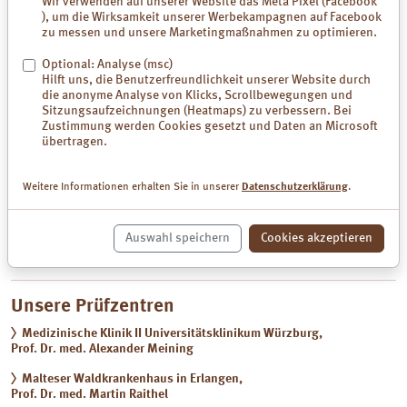
Wir verwenden auf unserer Website das Meta Pixel (Facebook
), um die Wirksamkeit unserer Werbekampagnen auf Facebook
3. Es ist eine Erhöhung von Mastzellen im Darm oder eine verstärkte
zu messen und unsere Marketingmaßnahmen zu optimieren.
Produktion von Mastzellenmediatoren gemessen worden
Optional: Analyse (msc)
Hilft uns, die Benutzerfreundlichkeit unserer Website durch
Jetzt anmelden zu Histamin-Studie
die anonyme Analyse von Klicks, Scrollbewegungen und
Sitzungsaufzeichnungen (Heatmaps) zu verbessern. Bei
In einem Gespräch klärt ein Prüfarzt mit Ihnen, ob Sie für diese Studie
Zustimmung werden Cookies gesetzt und Daten an Microsoft
geeignet sind und beantwortet alle Ihre Fragen. Danach können Sie in
übertragen.
Ruhe entscheiden, ob Sie teilnehmen möchten oder nicht.
Für das Gespräch benötigen Sie Ihre Untersuchungsberichte und
Weitere Informationen erhalten Sie in unserer
Datenschutzerklärung
.
Diagnosen sowie eine Liste der von Ihnen eingenommenen
Medikamente.
Melden Sie sich bitte unverbindlich direkt bei unserem Prüfzentren
Auswahl speichern
Cookies akzeptieren
an:
Unsere Prüfzentren
Medizinische Klinik II Universitätsklinikum Würzburg,
Prof. Dr. med. Alexander Meining
Malteser Waldkrankenhaus in Erlangen,
Prof. Dr. med. Martin Raithel