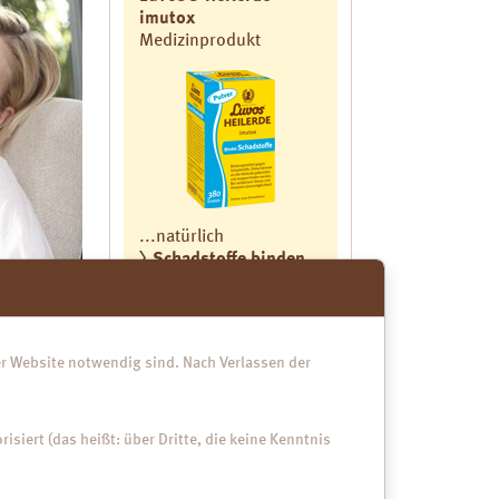
imutox
Medizinprodukt
...natürlich
Schadstoffe binden
Luvos® Heilerde
mikrofein
der Website notwendig sind. Nach Verlassen der
Medizinprodukt
isiert (das heißt: über Dritte, die keine Kenntnis