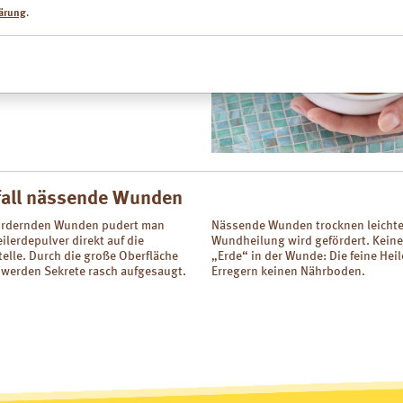
erdick. Die Stelle wird dann mit
ärung
.
ten Leinen- oder Baumwolltuch
nd mit einem trockenen Tuch
fall nässende Wunden
fördernden Wunden pudert man
Nässende Wunden trocknen leichter
ilerdepulver direkt auf die
Wundheilung wird gefördert. Keine
telle. Durch die große Oberfläche
„Erde“ in der Wunde: Die feine Heil
 werden Sekrete rasch aufgesaugt.
Erregern keinen Nährboden.