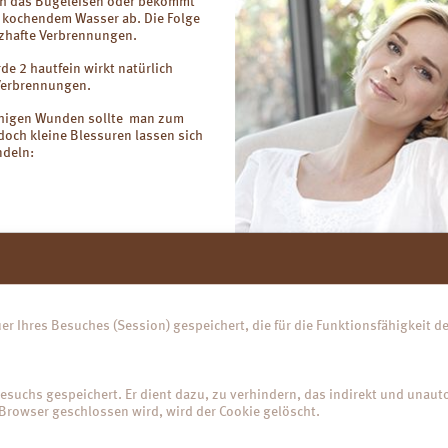
ch das Bügeleisen oder bekommt
n kochendem Wasser ab. Die Folge
zhafte Verbrennungen.
de 2 hautfein wirkt natürlich
 Verbrennungen.
chigen Wunden sollte man zum
doch kleine Blessuren lassen sich
ndeln:
er Ihres Besuches (Session) gespeichert, die für die Funktionsfähigkeit 
esuchs gespeichert. Er dient dazu, zu verhindern, das indirekt und unautor
Browser geschlossen wird, wird der Cookie gelöscht.
e kühlt und fördert die Wundheilung