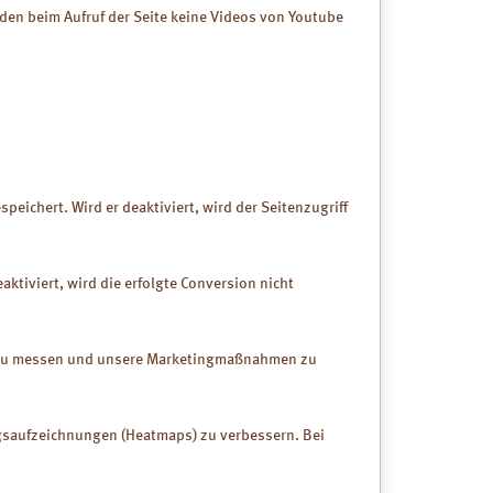
rden beim Aufruf der Seite keine Videos von Youtube
ge Paste
gen und
ie Heilerde
...natürlich weniger
Cholesterin
so den
durch den
Luvos® Heilerde
iegenden
magenfein
sonders
Medizinprodukt
en der
peichert. Wird er deaktiviert, wird der Seitenzugriff
webe.
r.
ktiviert, wird die erfolgte Conversion nicht
k zu messen und unsere Marketingmaßnahmen zu
...natürlich
gegen Reizdam
ngsaufzeichnungen (Heatmaps) zu verbessern. Bei
Luvos® Heilerde
ultrafein akut