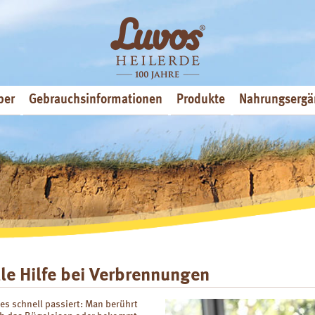
ber
Gebrauchsinformationen
Produkte
Nahrungsergä
le Hilfe bei Verbrennungen
t es schnell passiert: Man berührt