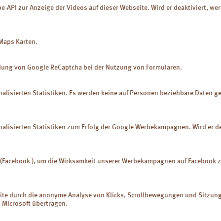
-API zur Anzeige der Videos auf dieser Webseite. Wird er deaktiviert, we
Luvos-Heilerde wird als salbenarti
direkt auf Wunden wie Verbrennun
entzündete Stellen aufgetragen. D
bindet Zellgifte, Bakterien und
Maps Karten.
Zersetzungsprodukte und fördert 
Wundheilungsprozess.
Die Wundreinigung erstreckt sich 
dung von Google ReCaptcha bei der Nutzung von Formularen.
Saugeffekt auch auf die darunter l
Bereiche. Hierbei kommt es zu be
intensiver Wechselwirkung zwisch
nalisierten Statistiken. Es werden keine auf Personen beziehbare Daten ges
Heilerde und dem entzündeten Ge
Nässende Wunden trocknen leichte
nalisierten Statistiken zum Erfolg der Google Werbekampagnen. Wird er dea
geht’s:
el (Facebook ), um die Wirksamkeit unserer Werbekampagnen auf Faceboo
e 7 Teile Luvos-Heilerde mit 2
m Wasser zu einer salbenartigen
verwenden Sie die gebrauchsfertige
vos. Grundsätzlich gilt: Je größer
bsite durch die anonyme Analyse von Klicks, Scrollbewegungen und Sitzu
delnde Fläche ist, desto dünner
Microsoft übertragen.
eilerdepaste aufgetragen werden –
lächen bleistiftdick; auf kleinere