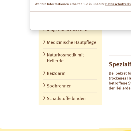
Flächen fing
Weitere Informationen erhalten Sie in unserer
Durchfall
Datenschutzerkl
einem feuch
umwickelt u
Histaminintoleranz
abgedeckt.
Magenbeschwerden
Medizinische Hautpflege
Naturkosmetik mit
Heilerde
Spezial
Bei Sekret 
Reizdarm
trockenes He
betroffene S
Sodbrennen
der Heilerde
Schadstoffe binden