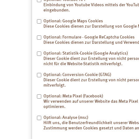
Cellulite
Einbindung von Youtube Videos mittels der YouTube
eingebunden.
Schweißfüße
Optional: Google Maps Cookies
Wunden und
Diese Cookies dienen zur Darstellung von Google 
Entzündungen
Optional: Formulare - Google ReCaptcha Cookies
Zahnfleisch-
Diese Cookies dienen zur Darstellung und Verwen
Entzündungen
Optional: Statistik-Cookie (Google Analytics)
Hals- und
Dieser Cookie dient zur Erstellung von nicht perso
Rachenschmerzen
nicht für die Website-Statistik mitverfolgt.
Optional: Conversion-Cookie (GTAG)
Muskel- und
Dieser Cookie dient zur Erstellung von nicht perso
Gelenkbeschwerden
mitverfolgt.
Sport- und
Und so 
Optional: Meta Pixel (Facebook)
Alltagsverletzungen
Wir verwenden auf unserer Website das Meta Pix
Verrühren Si
optimieren.
Teilen kalte
Blähungen und
Paste oder 
Schmerzen
Optional: Analyse (msc)
Paste von Lu
Hilft uns, die Benutzerfreundlichkeit unserer We
die zu behan
Zustimmung werden Cookies gesetzt und Daten an 
Cholesterin
sollte die H
auf größere F