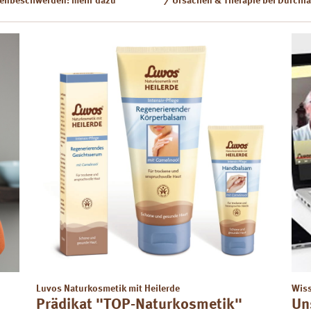
enbeschwerden: mehr dazu
Ursachen & Therapie bei Durchfa
Luvos Naturkosmetik mit Heilerde
Wiss
Prädikat "TOP-Naturkosmetik"
Un