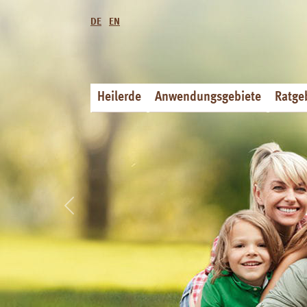
DE
EN
Heilerde
Anwendungsgebiete
Ratge
Previous
Natur
Luv
Apo
aus