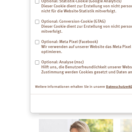
Optional: Statistik-Cookie (Google Analytics)
Dieser Cookie dient zur Erstellung von nicht perso
nicht für die Website-Statistik mitverfolgt.
Optional: Conversion-Cookie (GTAG)
Dieser Cookie dient zur Erstellung von nicht perso
mitverfolgt.
Optional: Meta Pixel (Facebook)
Wir verwenden auf unserer Website das Meta Pix
optimieren.
Optional: Analyse (msc)
Hilft uns, die Benutzerfreundlichkeit unserer We
Mit dem Duo-Wirkmechanismus aus Simeticon und na
Zustimmung werden Cookies gesetzt und Daten an 
Luvos-Gastrosan Blähungen & Schmerzen quälende 
krampfartige Bauchschmerzen und Oberbauchbeschw
Weitere Informationen erhalten Sie in unserer
Datenschutzerkl
mehr zu Luvos-Gastrosan Blähungen & Schmerz
Mehr Liebe für meinen Ba