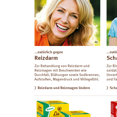
...natürlich gegen
...nat
Reizdarm
Sch
Zur Behandlung von Reizdarm und
Zur Bi
Reizmagen mit Beschwerden wie
oxidat
Durchfall, Blähungen sowie Sodbrennen,
Unvert
Aufstoßen, Magendruck und Völlegefühl.
und Fa
Reizdarm und Reizmagen lindern
Scha