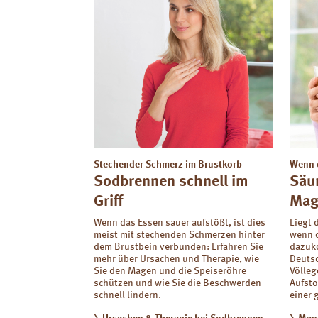
Stechender Schmerz im Brustkorb
Wenn 
Sodbrennen schnell im
Säu
Griff
Mag
Wenn das Essen sauer aufstößt, ist dies
Liegt 
meist mit stechenden Schmerzen hinter
wenn o
dem Brustbein verbunden: Erfahren Sie
dazuko
mehr über Ursachen und Therapie, wie
Deutsc
Sie den Magen und die Speiseröhre
Völle
schützen und wie Sie die Beschwerden
Aufst
schnell lindern.
einer