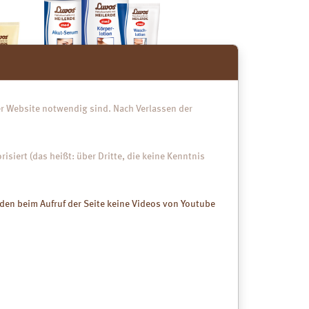
der Website notwendig sind. Nach Verlassen der
Naturkosmetik
Medizinische Hautpflege
isiert (das heißt: über Dritte, die keine Kenntnis
Luvos med ist speziell auf die
Bedürfnisse sehr trockener, gereizter
und schuppender Haut abgestimmt und
rden beim Aufruf der Seite keine Videos von Youtube
geeignet zur Pflege bei Neurodermitis.
für
mehr zu den Luvos med Produkten
ukten
rzneimittel gegen Durchfall