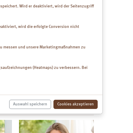
peichert. Wird er deaktiviert, wird der Seitenzugriff
ktiviert, wird die erfolgte Conversion nicht
k zu messen und unsere Marketingmaßnahmen zu
ngsaufzeichnungen (Heatmaps) zu verbessern. Bei
erde mikrofein Durchfall hat ein besonderes
reger und deren Gifte. Damit hilft sie bei akutem
rmflora ins Gleichgewicht.
n Durchfall
Auswahl speichern
Cookies akzeptieren
 deren Therapien erfahren