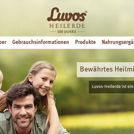
ber
Gebrauchsinformationen
Produkte
Nahrungsergä
produkt ohne bekannte Nebenwirkungen
os-Heilerde ist erhältlich in
theken, Reformhäusern sowie
gewählten Fachhandlungen.