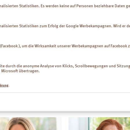
nalisierten Statistiken. Es werden keine auf Personen beziehbare Daten ges
nalisierten Statistiken zum Erfolg der Google Werbekampagnen. Wird er dea
el (Facebook ), um die Wirksamkeit unserer Werbekampagnen auf Faceboo
bsite durch die anonyme Analyse von Klicks, Scrollbewegungen und Sitzu
türlicher Mineralerde lindert
Die naturreine Heilerde Luvos-Heil
Microsoft übertragen.
Blähungen, Völlegefühl,
Bindungsvermögen für Krankheitser
erden schnell und zuverlässig.
Durchfall. Zudem bringt sie die Da
ärung
.
en
mehr zu Luvos-Heilerde mikrofei
uch: mehr über Ursachen von Beschwerden und