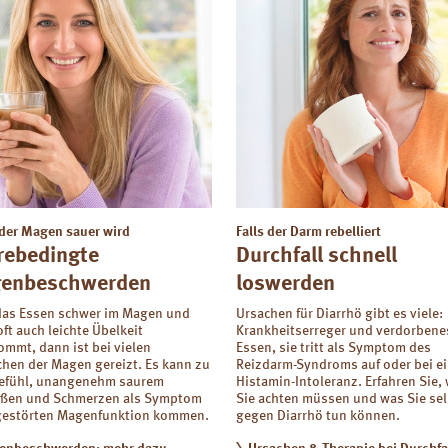
der Magen sauer wird
Falls der Darm rebelliert
rebedingte
Durchfall schnell
enbeschwerden
loswerden
das Essen schwer im Magen und
Ursachen für Diarrhö gibt es viele:
ft auch leichte Übelkeit
Krankheitserreger und verdorbene
mmt, dann ist bei vielen
Essen, sie tritt als Symptom des
hen der Magen gereizt. Es kann zu
Reizdarm-Syndroms auf oder bei ei
gefühl, unangenehm saurem
Histamin-Intoleranz. Erfahren Sie,
oßen und Schmerzen als Symptom
Sie achten müssen und was Sie sel
 gestörten Magenfunktion kommen.
gegen Diarrhö tun können.